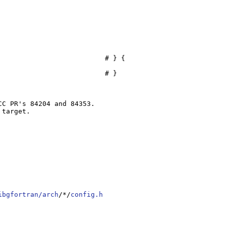
ibgfortran/arch
/*/
config.h