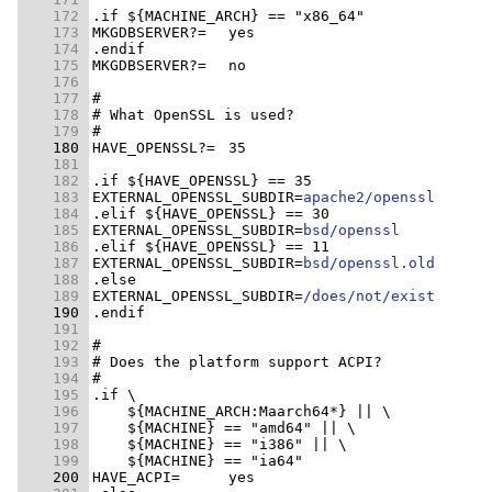
    172 
    173 
    174 
    175 
    176 
    177 
    178 
    179 
    180 
    181 
    182 
    183 
EXTERNAL_OPENSSL_SUBDIR=
apache2/openssl
    184 
    185 
EXTERNAL_OPENSSL_SUBDIR=
bsd/openssl
    186 
    187 
EXTERNAL_OPENSSL_SUBDIR=
bsd/openssl.old
    188 
    189 
EXTERNAL_OPENSSL_SUBDIR=
/does/not/exist
    190 
    191 
    192 
    193 
    194 
    195 
    196 
    197 
    198 
    199 
    200 