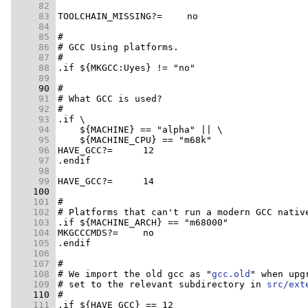
     82 
     83 
     84 
     85 
     86 
     87 
     88 
     89 
     90 
     91 
     92 
     93 
     94 
     95 
     96 
     97 
     98 
     99 
    100 
    101 
    102 
    103 
    104 
    105 
    106 
    107 
    108 
# We import the old gcc as "
gcc.old
    109 
# set to the relevant subdirectory in 
src/ext
    110 
    111 