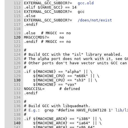
    112 
EXTERNAL_GCC_SUBDIR?=	
gcc.old
    113 
    114 
    115 
    116 
EXTERNAL_GCC_SUBDIR?=	
/does/not/exist
    117 
    118 
    119 
    120 
    121 
    122 
    123 
    124 
    125 
    126 
    127 
    128 
    129 
    130 
    131 
    132 
    133 
    134 
    135 
    136 
    137 
# 
E.g.
:  grep '#define HAVE_FLOAT128 1' 
lib/l
    138 
    139 
    140 
    141 