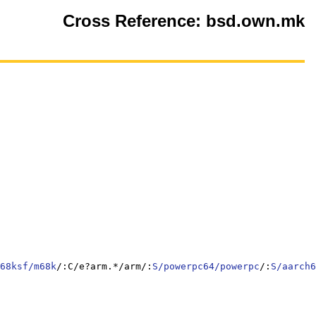
Cross Reference: bsd.own.mk
68ksf/m68k
/:C/e?arm.*/arm/:
S/powerpc64/powerpc
/:
S/aarch6