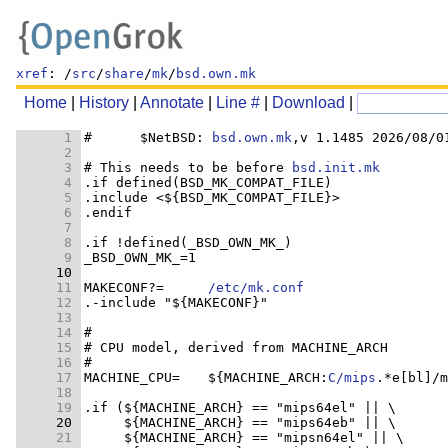
xref
: /
src
/
share
/
mk
/
bsd.own.mk
Home
|
History
|
Annotate
|
Line #
|
Download
|
      1 
#      $NetBSD: 
bsd.own.mk
      2 
      3 
# This needs to be before 
bsd.init.mk
      4 
      5 
      6 
      7 
      8 
      9 
     10 
     11 
MAKECONF?=	
/etc/mk.conf
     12 
     13 
     14 
     15 
     16 
     17 
MACHINE_CPU=	${MACHINE_ARCH:
C/mips
.*e[bl]/m
     18 
     19 
     20 
     21 