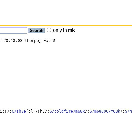
only in
mk
ips/:
C/sh3e
[bl]/sh3/:
S/coldfire/m68k
/:
S/m68000/m68k
/:
S/m