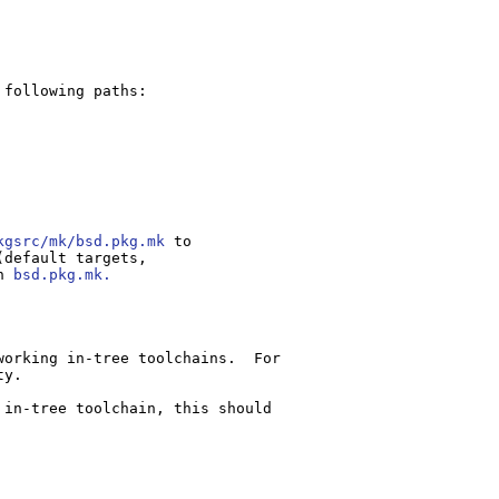
kgsrc/mk/bsd.pkg.mk
h 
bsd.pkg.mk.