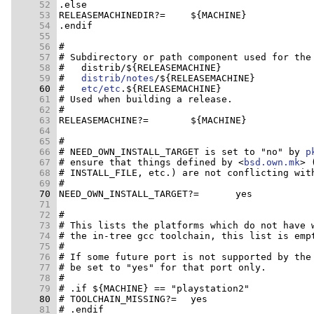
     52 
     53 
     54 
     55 
     56 
     57 
     58 
     59 
#   
distrib/notes
     60 
#   
etc/etc
     61 
     62 
     63 
     64 
     65 
     66 
# NEED_OWN_INSTALL_TARGET is set to "no" by 
p
     67 
# ensure that things defined by <
bsd.own.mk
     68 
# INSTALL_FILE, etc.) are not conflicting wit
     69 
     70 
     71 
     72 
     73 
     74 
     75 
     76 
     77 
     78 
     79 
     80 
     81 