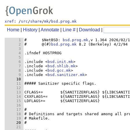
xref
: /
src
/
share
/
mk
/
bsd.prog.mk
Home
|
History
|
Annotate
|
Line #
|
Download
|
      1 
#	$NetBSD: 
bsd.prog.mk
      2 
#	@(#)
bsd.prog.mk
      3 
      4 
      5 
      6 
.include <
bsd.init.mk
      7 
.include <
bsd.shlib.mk
      8 
.include <
bsd.gcc.mk
      9 
.include <
bsd.sanitizer.mk
     10 
     11 
     12 
     13 
     14 
     15 
     16 
     17 
     18 
     19 
     20 
     21 