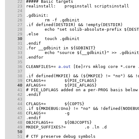
     22 
     23 
     24 
     25 
     26 
     27 
     28 
     29 
     30 
     31 
     32 
     33 
     34 
     35 
     36 
CLEANFILES+= 
a.out
     37 
     38 
     39 
     40 
     41 
     42 
     43 
     44 
     45 
     46 
     47 
     48 
     49 
     50 
     51 