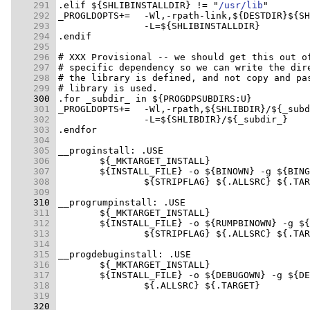
    291 
.elif ${SHLIBINSTALLDIR} != "
/usr/lib
    292 
    293 
    294 
    295 
    296 
    297 
    298 
    299 
    300 
    301 
    302 
    303 
    304 
    305 
    306 
    307 
    308 
    309 
    310 
    311 
    312 
    313 
    314 
    315 
    316 
    317 
    318 
    319 
    320 