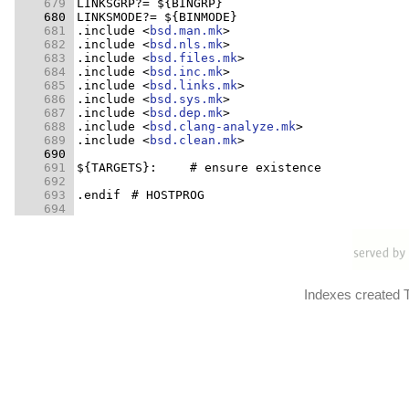
    679 
    680 
    681 
.include <
bsd.man.mk
    682 
.include <
bsd.nls.mk
    683 
.include <
bsd.files.mk
    684 
.include <
bsd.inc.mk
    685 
.include <
bsd.links.mk
    686 
.include <
bsd.sys.mk
    687 
.include <
bsd.dep.mk
    688 
.include <
bsd.clang-analyze.mk
    689 
.include <
bsd.clean.mk
    690 
    691 
    692 
    693 
    694 
Indexes created 