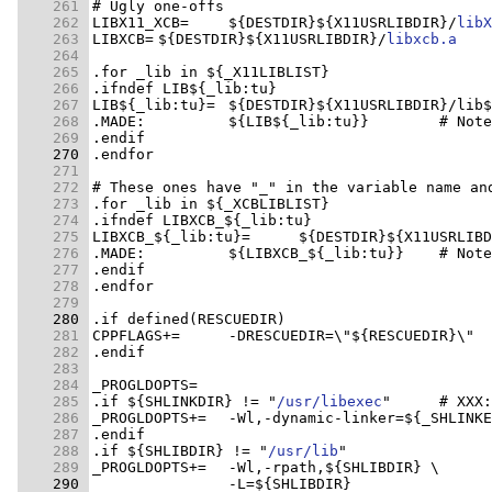
    261 
    262 
LIBX11_XCB=	${DESTDIR}${X11USRLIBDIR}/
libX
    263 
LIBXCB=	${DESTDIR}${X11USRLIBDIR}/
libxcb.a
    264 
    265 
    266 
    267 
    268 
    269 
    270 
    271 
    272 
    273 
    274 
    275 
    276 
    277 
    278 
    279 
    280 
    281 
    282 
    283 
    284 
    285 
.if ${SHLINKDIR} != "
/usr/libexec
"	# XX
    286 
    287 
    288 
.if ${SHLIBDIR} != "
/usr/lib
    289 
    290 