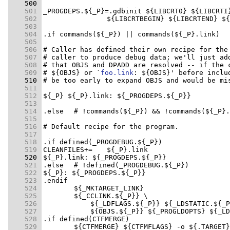
    500 
    501 
    502 
    503 
    504 
    505 
    506 
    507 
    508 
    509 
# ${OBJS} or `
foo.link
: ${OBJS}' before inclu
    510 
    511 
    512 
    513 
    514 
    515 
    516 
    517 
    518 
    519 
    520 
    521 
    522 
    523 
    524 
    525 
    526 
    527 
    528 
    529 