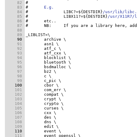
     82 
     83 
#	
E.g.
     84 
#		LIBC?=${DESTDIR}
/usr/lib/libc.
     85 
#		LIBX11?=${DESTDIR}
/usr/X11R7/l
     86 
     87 
#	NB:	If you are a library here, a
     88 
     89 
     90 
     91 
     92 
     93 
     94 
     95 
     96 
     97 
     98 
     99 
    100 
    101 
    102 
    103 
    104 
    105 
    106 
    107 
    108 
    109 
    110 
    111 