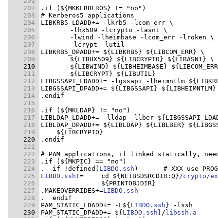
    201 
    202 
    203 
    204 
    205 
    206 
    207 
    208 
    209 
    210 
    211 
    212 
    213 
    214 
    215 
    216 
    217 
    218 
    219 
    220 
    221 
    222 
    223 
    224 
.  if !defined(
LIBDO.ssh
    225 
LIBDO.ssh
!=	cd ${NETBSDSRCDIR:Q}
/crypto/ex
    226 
    227 
.MAKEOVERRIDES+=
LIBDO.ssh
    228 
    229 
PAM_STATIC_LDADD+= -L${
LIBDO.ssh
    230 
PAM_STATIC_DPADD+= ${
LIBDO.ssh
}/
libssh.a