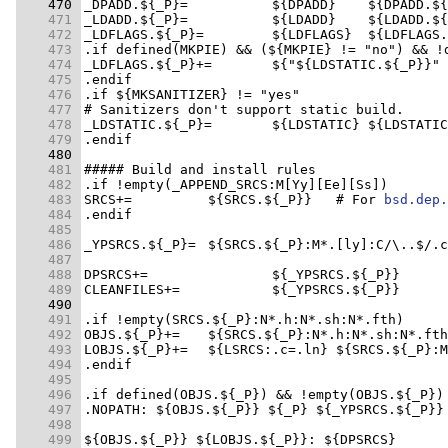
    470 
    471 
    472 
    473 
    474 
    475 
    476 
    477 
    478 
    479 
    480 
    481 
    482 
    483 
SRCS+=		${SRCS.${_P}}	# For 
bsd.dep.
    484 
    485 
    486 
    487 
    488 
    489 
    490 
    491 
    492 
    493 
    494 
    495 
    496 
    497 
    498 
    499 