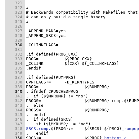
    321 
    322 
    323 
# Backwards compatibility with Makefiles that
    324 
    325 
    326 
    327 
    328 
    329 
    330 
    331 
    332 
    333 
    334 
    335 
    336 
    337 
    338 
    339 
    340 
    341 
    342 
    343 
    344 
    345 
    346 
    347 
    348 
SRCS.rump.
${PROG}:=	${SRCS} ${PROG}
_rumpop
    349 
    350 
SRCS+=			${PROG}
_hostops.c