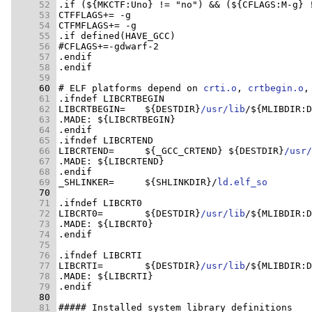
     52 
     53 
     54 
     55 
     56 
     57 
     58 
     59 
     60 
# ELF platforms depend on 
crti.o
, 
crtbegin.o
,
     61 
     62 
LIBCRTBEGIN=	${DESTDIR}
/usr/lib
/${MLIBDIR:D
     63 
     64 
     65 
     66 
LIBCRTEND=	${_GCC_CRTEND} ${DESTDIR}
/usr/
     67 
     68 
     69 
_SHLINKER=	${SHLINKDIR}/
ld.elf_so
     70 
     71 
     72 
LIBCRT0=	${DESTDIR}
/usr/lib
/${MLIBDIR:D
     73 
     74 
     75 
     76 
     77 
LIBCRTI=	${DESTDIR}
/usr/lib
/${MLIBDIR:D
     78 
     79 
     80 
     81 