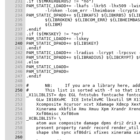
    231 
    232 
    233 
    234 
    235 
    236 
    237 
    238 
    239 
    240 
    241 
    242 
    243 
    244 
    245 
    246 
    247 
    248 
    249 
#	NB:	If you are a library here, a
    250 
#	This list is sorted with -f so that i
    251 
    252 
    253 
    254 
    255 
    256 
    257 
    258 
    259 
    260 