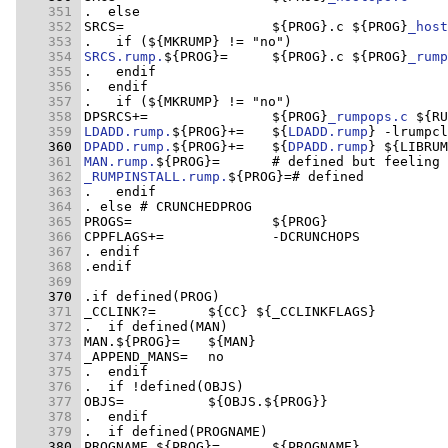
    351 
    352 
SRCS=			${PROG}.c ${PROG}
_host
    353 
    354 
SRCS.rump.
${PROG}=	${PROG}.c ${PROG}
_rump
    355 
    356 
    357 
    358 
DPSRCS+=		${PROG}
_rumpops.c
    359 
LDADD.rump.
${PROG}+=	${
LDADD.rump
    360 
DPADD.rump.
${PROG}+=	${
DPADD.rump
    361 
MAN.rump.
    362 
_RUMPINSTALL.rump.
    363 
    364 
    365 
    366 
    367 
    368 
    369 
    370 
    371 
    372 
    373 
    374 
    375 
    376 
    377 
    378 
    379 
    380 