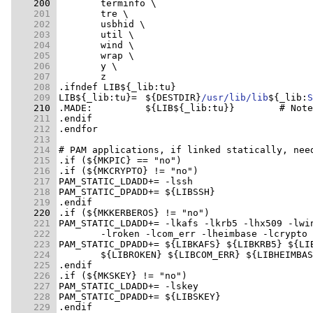
    200 
    201 
    202 
    203 
    204 
    205 
    206 
    207 
    208 
    209 
LIB${_lib:tu}=	${DESTDIR}
/usr/lib/lib
${_lib:
S
    210 
    211 
    212 
    213 
    214 
    215 
    216 
    217 
    218 
    219 
    220 
    221 
    222 
    223 
    224 
    225 
    226 
    227 
    228 
    229 