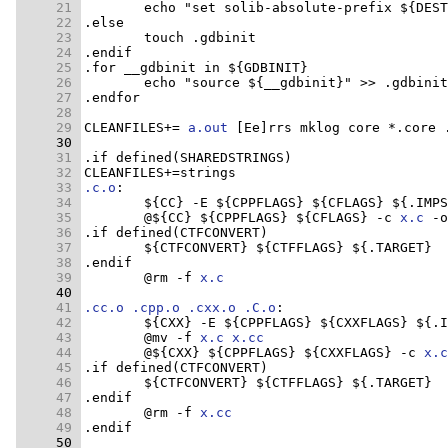
     21 
     22 
     23 
     24 
     25 
     26 
     27 
     28 
     29 
CLEANFILES+= 
a.out
     30 
     31 
     32 
     33 
.c.o
     34 
     35 
	@${CC} ${CPPFLAGS} ${CFLAGS} -c 
x.c
     36 
     37 
     38 
     39 
	@rm -f 
x.c
     40 
     41 
.cc.o
.cpp.o
.cxx.o
.C.o
     42 
     43 
	@mv -f 
x.c
x.cc
     44 
	@${CXX} ${CPPFLAGS} ${CXXFLAGS} -c 
x.c
     45 
     46 
     47 
     48 
	@rm -f 
x.cc
     49 
     50 