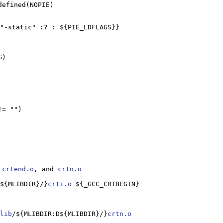
 
crtend.o
, and 
crtn.o
${MLIBDIR}/}
crti.o
lib
/${MLIBDIR:D${MLIBDIR}/}
crtn.o