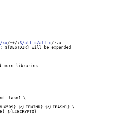
/xx
/++/:
S/atf_c/atf-c