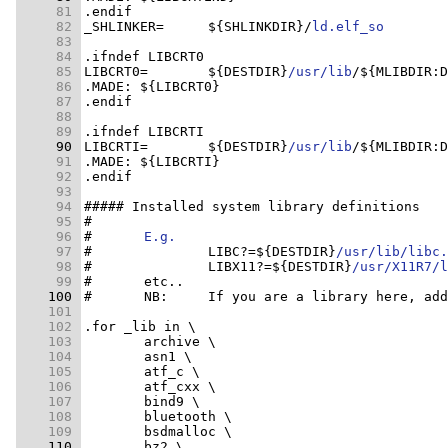
     81 
     82 
_SHLINKER=	${SHLINKDIR}/
ld.elf_so
     83 
     84 
     85 
LIBCRT0=	${DESTDIR}
/usr/lib
/${MLIBDIR:D
     86 
     87 
     88 
     89 
     90 
LIBCRTI=	${DESTDIR}
/usr/lib
/${MLIBDIR:D
     91 
     92 
     93 
     94 
     95 
     96 
#	
E.g.
     97 
#		LIBC?=${DESTDIR}
/usr/lib/libc.
     98 
#		LIBX11?=${DESTDIR}
/usr/X11R7/l
     99 
    100 
#	NB:	If you are a library here, a
    101 
    102 
    103 
    104 
    105 
    106 
    107 
    108 
    109 
    110 