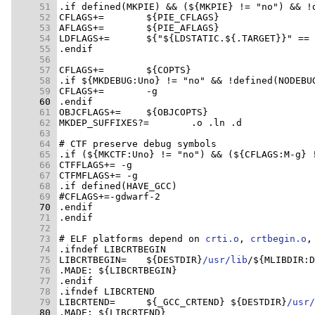
     51 
     52 
     53 
     54 
     55 
     56 
     57 
     58 
     59 
     60 
     61 
     62 
     63 
     64 
     65 
     66 
     67 
     68 
     69 
     70 
     71 
     72 
     73 
# ELF platforms depend on 
crti.o
, 
crtbegin.o
,
     74 
     75 
LIBCRTBEGIN=	${DESTDIR}
/usr/lib
/${MLIBDIR:D
     76 
     77 
     78 
     79 
LIBCRTEND=	${_GCC_CRTEND} ${DESTDIR}
/usr/
     80 