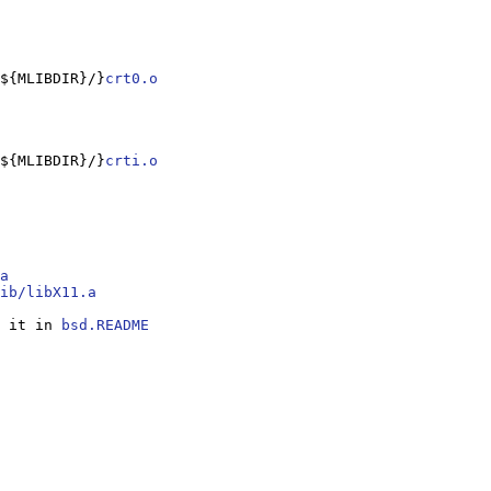
${MLIBDIR}/}
crt0.o
${MLIBDIR}/}
crti.o
a
ib/libX11.a
dd it in 
bsd.README