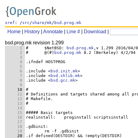
xref
: /
src
/
share
/
mk
/
bsd.prog.mk
Home
|
History
|
Annotate
|
Line #
|
Download
|
bsd.prog.mk revision 1.299
      1 
#	$NetBSD: 
bsd.prog.mk
      2 
#	@(#)
bsd.prog.mk
      3 
      4 
      5 
      6 
.include <
bsd.init.mk
      7 
.include <
bsd.shlib.mk
      8 
.include <
bsd.gcc.mk
      9 
     10 
     11 
     12 
     13 
     14 
     15 
     16 
     17 
     18 
     19 
     20 